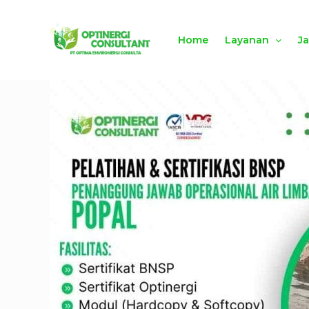
Lewati
ke
Home
Layanan
J
konten