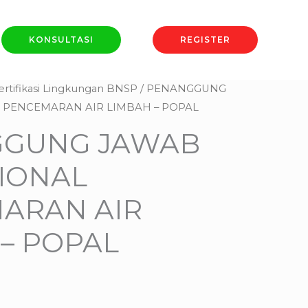
OPERASIONAL
PENCEMARAN
KONSULTASI
REGISTER
AIR
LIMBAH
ertifikasi Lingkungan BNSP
/ PENANGGUNG
-
 PENCEMARAN AIR LIMBAH – POPAL
POPAL
GUNG JAWAB
IONAL
ARAN AIR
– POPAL