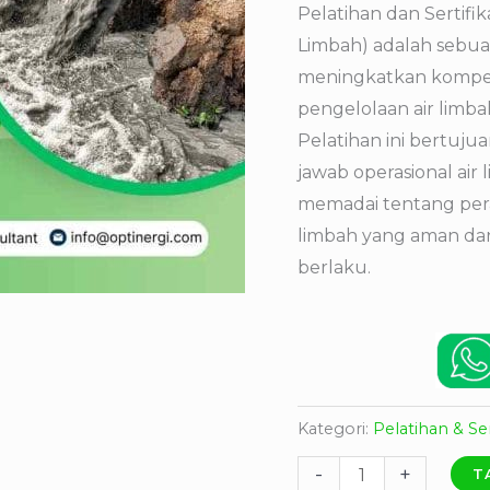
Pelatihan dan Sertif
Limbah) adalah sebu
meningkatkan kompet
pengelolaan air limba
Pelatihan ini bertu
jawab operasional ai
memadai tentang perat
limbah yang aman dan
berlaku.
Kategori:
Pelatihan & Se
-
+
T