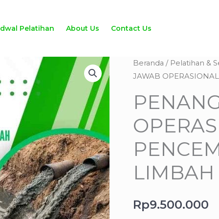
adwal Pelatihan
About Us
Contact Us
Kuantitas
Beranda
/
Pelatihan & S
JAWAB OPERASIONAL
PENANGGUNG
JAWAB
PENANG
OPERASIONAL
OPERAS
PENCEMARAN
AIR
PENCEM
LIMBAH
-
LIMBAH 
POPAL
Rp
9.500.000