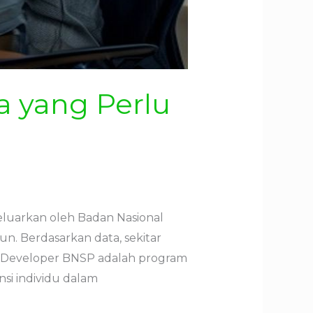
a yang Perlu
eluarkan oleh Badan Nasional
un. Berdasarkan data, sekitar
b Developer BNSP adalah program
si individu dalam