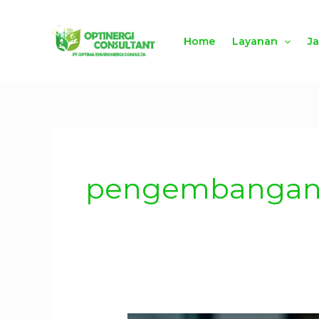
Lewati
ke
Home
Layanan
J
konten
pengembangan