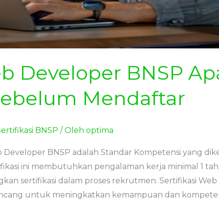
Web Developer BNSP Ap
ebelum Mendaftar
ertifikasi BNSP
/ Oleh
optima
Web Developer BNSP adalah Standar Kompetensi yang dik
tifikasi ini membutuhkan pengalaman kerja minimal 1 tah
n sertifikasi dalam proses rekrutmen. Sertifikasi We
dirancang untuk meningkatkan kemampuan dan kompeten