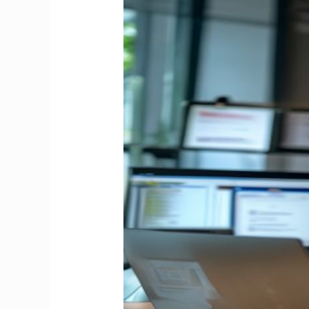
Sertifikasi
Web
Developer
BNSP
Apa
yang
Perlu
Kamu
Tahu
Sebelum
Mendaftar