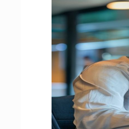
Mengoptimalkan
Pelatihan
Digital
Marketing
BNSP
untuk
Mengembangkan
Bisnis
Daring