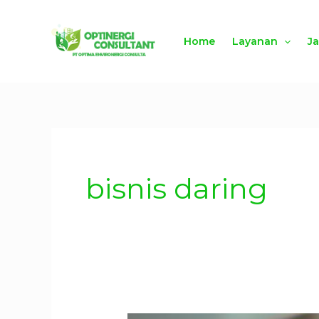
Lewati
ke
Home
Layanan
J
konten
bisnis daring