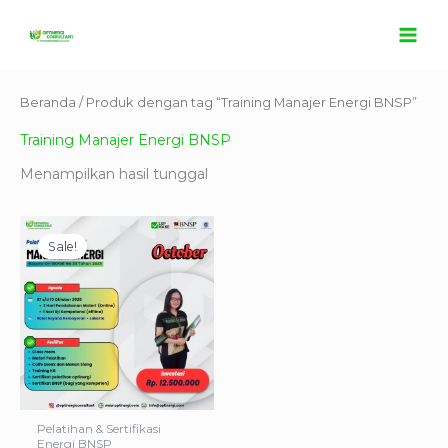
Lewati
ke
konten
Beranda
/ Produk dengan tag “Training Manajer Energi BNSP”
Training Manajer Energi BNSP
Menampilkan hasil tunggal
Harga
Harga
aslinya
saat
Sale!
adalah:
ini
Rp15.500.000.
adalah:
Rp13.500.000.
Pelatihan & Sertifikasi
Energi BNSP